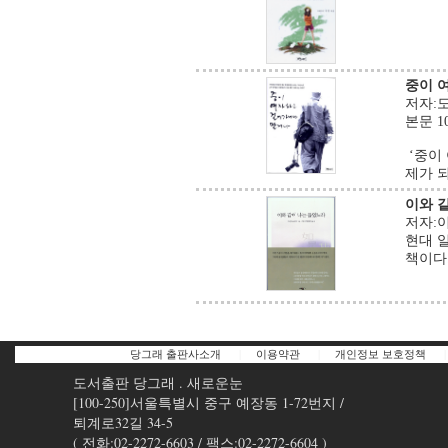
중이 
저자:도연
본문 1
‘중이
제가 되
이와 
저자:이현
현대 
책이다
당그래 출판사소개
|
이용약관
|
개인정보 보호정책
|
도서출판 당그래 . 새로운눈
[100-250]서울특별시 중구 예장동 1-72번지 /
퇴계로32길 34-5
( 전화:02-2272-6603 / 팩스:02-2272-6604 )