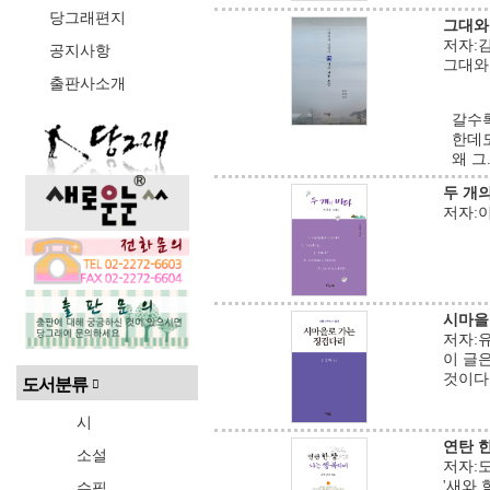
당그래편지
그대와
저자:김
공지사항
그대와
출판사소개
갈수록
한데도
왜 그.
두 개
저자:이기
시마을
저자:유종
이 글
것이다.
도서분류
시
연탄 
소설
저자:도연
수필
'새와