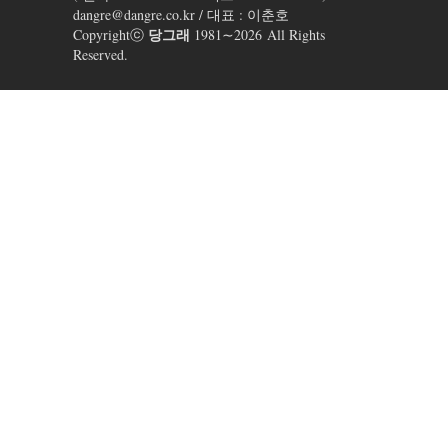
dangre@dangre.co.kr / 대표 : 이춘호
당그래
Copyrightⓒ
1981∼2026 All Rights
Reserved.