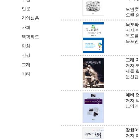
인문
도연度
오랜 순
경영실용
목포와
사회
저자:이광
역학타로
목포를
목포인
만화
건강
그래 
교재
저자:도연
새를 
기타
문선답
예비 
저자:박상
11명
잘했어
저자:이 