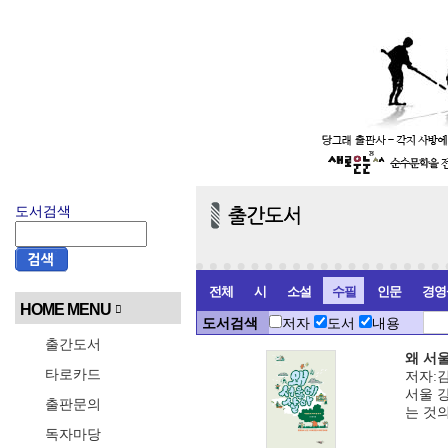
도서검색
전체
시
소설
수필
인문
경영
HOME MENU
도서검색
저자
도서
내용
출간도서
왜 서
타로카드
저자:김규
서울 
출판문의
는 것
독자마당