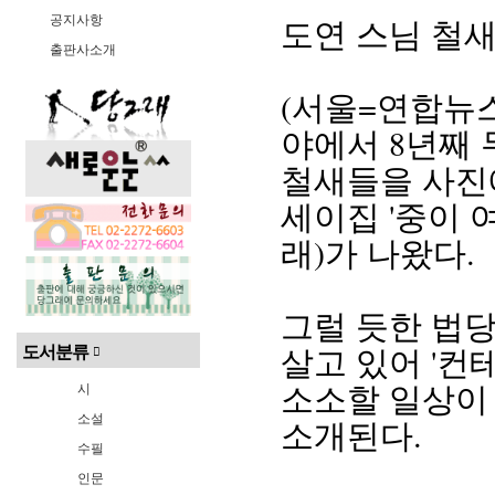
공지사항
도연 스님 철새
출판사소개
(서울=연합뉴스
야에서 8년째 
철새들을 사진에
세이집 '중이 
래)가 나왔다.
그럴 듯한 법당
살고 있어 '컨
도서분류
소소할 일상이
시
소설
소개된다.
수필
인문