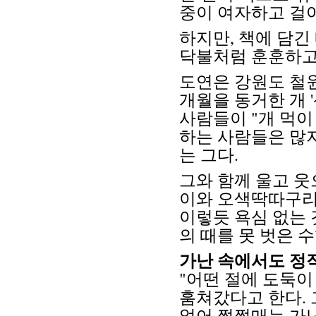
중이 여자하고 걸어
하지만, 책에 담긴
닥불처럼 훈훈하고,
도연은 강원도 철
개월을 동거한 개 
사람들이 "개 먹이
하는 사람들은 많
는 그다.
그와 함께 울고 웃
이와 오색딱따구리,
이렇듯 욕심 없는
의 때를 못 벗은 
가난 속에서도 정직
"어떤 절에 도둑이
훔쳐갔다고 한다. 
없어 쩔쩔매는 가