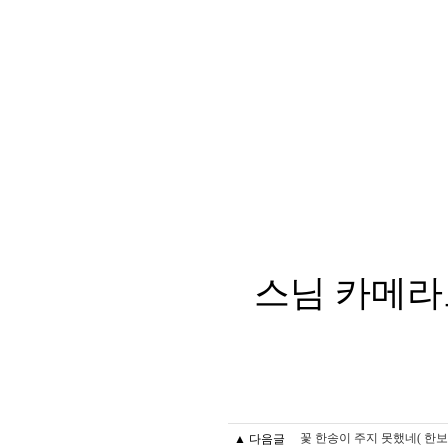
스님 카메라
▲ 다음글
꽃 한송이 주지 못했네( 한