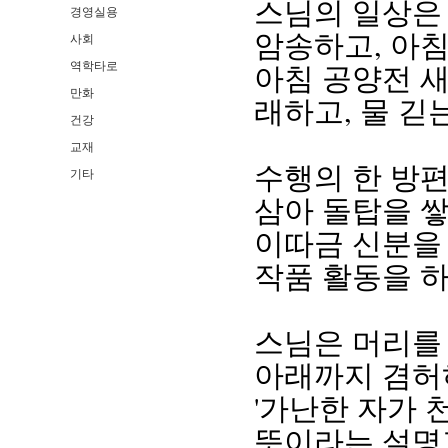
스님의 일상은 
경영실용
암송하고, 아침
사회
역학타로
아침 공양전 새
만화
래하고, 물 긷
건강
교재
수행의 한 방편
기타
삼아 돌탑을 쌓
이따금 신분을 
작품 활동을 하
스님은 머리를
아래까지 겸허
'가난한 자가 
뜻이라는 설명