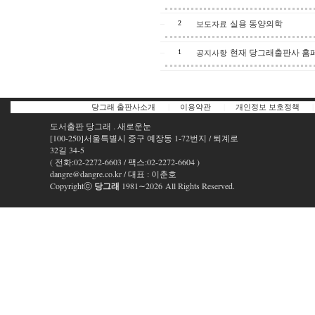
보도자료
2
실용 동양의학
공지사항
1
현재 당그래출판사 홈
당그래 출판사소개
|
이용약관
|
개인정보 보호정책
|
도서출판 당그래 . 새로운눈
[100-250]서울특별시 중구 예장동 1-72번지 / 퇴계로
32길 34-5
( 전화:02-2272-6603 / 팩스:02-2272-6604 )
dangre@dangre.co.kr / 대표 : 이춘호
Copyrightⓒ
당그래
1981∼2026 All Rights Reserved.