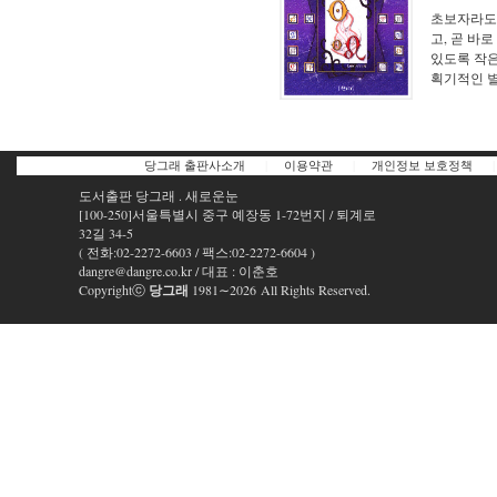
초보자라도 
고, 곧 바
있도록 작은
획기적인 별
당그래 출판사소개
|
이용약관
|
개인정보 보호정책
|
도서출판 당그래 . 새로운눈
[100-250]서울특별시 중구 예장동 1-72번지 / 퇴계로
32길 34-5
( 전화:02-2272-6603 / 팩스:02-2272-6604 )
dangre@dangre.co.kr / 대표 : 이춘호
Copyrightⓒ
당그래
1981∼2026 All Rights Reserved.