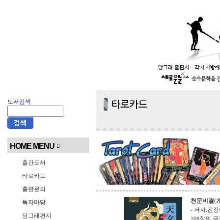
도서검색
HOME MENU
출간도서
타로카드
출판문의
천문비결(
독자마당
- 저자:김정여
당그래편지
108장의 