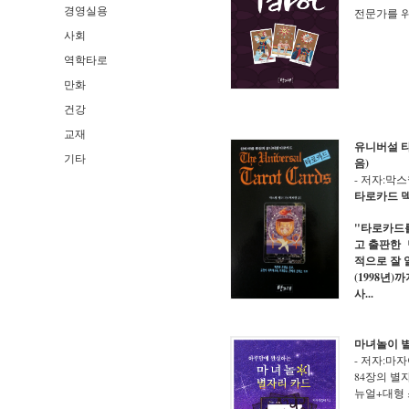
경영실용
전문가를 
사회
역학타로
만화
건강
교재
유니버설 타
기타
음)
- 저자:막
타로카드 덱과
"타로카드
고 출판한
적으로 잘 
(1998년
사...
마녀놀이 
- 저자:마자아
84장의 별
뉴얼+대형 스