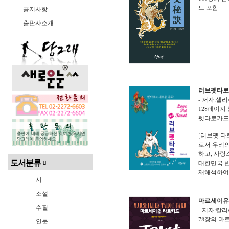
드 포함
공지사항
출판사소개
러브펫타로
- 저자:샐리/\
128페이지
펫타로카드 풀
[러브펫 타
로서 우리의
하고, 사랑
도서분류
대한민국 
재해석하여 5
시
소설
마르세이유
수필
- 저자:칼리/\
78장의 마
인문